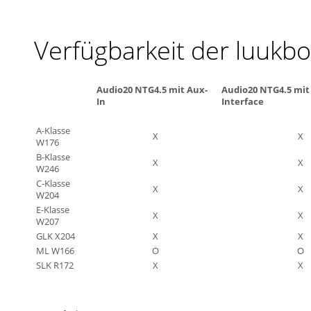
Verfügbarkeit der luukb
Audio20 NTG4.5 mit Aux-
Audio20 NTG4.5 mit
In
Interface
A-Klasse
X
X
W176
B-Klasse
X
X
W246
C-Klasse
X
X
W204
E-Klasse
X
X
W207
GLK X204
X
X
ML W166
O
O
SLK R172
X
X