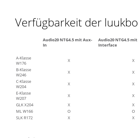
Verfügbarkeit der luukb
Audio20 NTG4.5 mit Aux-
Audio20 NTG4.5 mit
In
Interface
A-Klasse
X
X
W176
B-Klasse
X
X
W246
C-Klasse
X
X
W204
E-Klasse
X
X
W207
GLK X204
X
X
ML W166
O
O
SLK R172
X
X