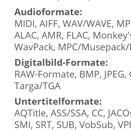
Audioformate:
MIDI, AIFF, WAV/WAVE, MP2
ALAC, AMR, FLAC, Monkey's
WavPack, MPC/Musepack/M
Digitalbild-Formate:
RAW-Formate, BMP, JPEG, G
Targa/TGA
Untertitelformate:
AQTitle, ASS/SSA, CC, JAC
SMI, SRT, SUB, VobSub, VP