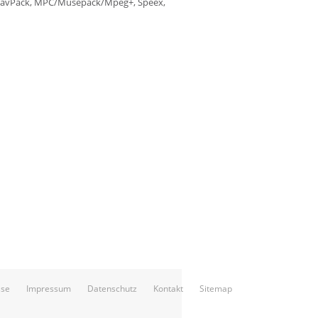
, WavPack, MPC/Musepack/Mpeg+, Speex,
sse
Impressum
Datenschutz
Kontakt
Sitemap