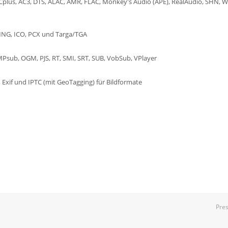
Cplus, AC3, DTS, ALAC, AMR, FLAC, Monkey's Audio (APE), RealAudio, SHN
MNG, ICO, PCX und Targa/TGA
MPsub, OGM, PJS, RT, SMI, SRT, SUB, VobSub, VPlayer
 Exif und IPTC (mit GeoTagging) für Bildformate
Pre