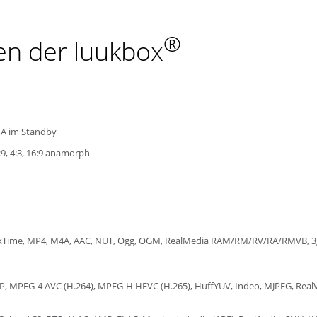
®
en der luukbox
A im Standby
:9, 4:3, 16:9 anamorph
kTime, MP4, M4A, AAC, NUT, Ogg, OGM, RealMedia RAM/RM/RV/RA/RMVB, 3gp,
P, MPEG-4 AVC (H.264), MPEG-H HEVC (H.265), HuffYUV, Indeo, MJPEG, Rea