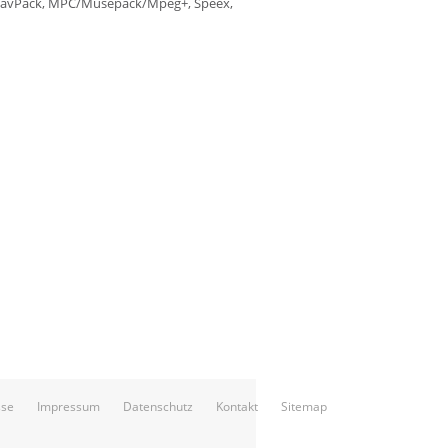
, WavPack, MPC/Musepack/Mpeg+, Speex,
sse
Impressum
Datenschutz
Kontakt
Sitemap