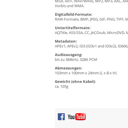
MIDI, AIFF, WAV/WAVE, MP2, MP3, AAC, AA
Vorbis und WMA.
Digitalbild-Formate:
RAW-Formate, BMP, JPEG, GIF, PNG, TIFF, 
Untertitelformate:
AQTitle, ASS/SSA, CC, JACOsub, MicroDVD, 
Metadaten:
APEv1, APEv2, ID3 (ID3v1 and ID3v2), ID666,
Audioausgang:
bis zu 384kHz, 32Bit PCM
Abmessungen:
103mm x 100mm x 24mm (L x B x H)
Gewicht (ohne Kabel):
ca. 105g