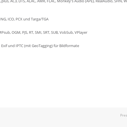
Cplus, AC3, DTS, ALAC, AMR, FLAC, Monkey's Audio (APE), RealAudio, SHN
MNG, ICO, PCX und Targa/TGA
MPsub, OGM, PJS, RT, SMI, SRT, SUB, VobSub, VPlayer
 Exif und IPTC (mit GeoTagging) für Bildformate
Pre