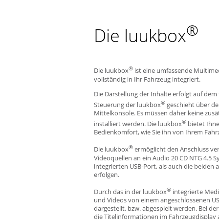
®
Die luukbox
®
Die luukbox
ist eine umfassende Multimed
vollständig in Ihr Fahrzeug integriert.
Die Darstellung der Inhalte erfolgt auf dem
®
Steuerung der luukbox
geschieht über den
Mittelkonsole. Es müssen daher keine zus
®
installiert werden. Die luukbox
bietet Ihn
Bedienkomfort, wie Sie ihn von Ihrem Fahr
®
Die luukbox
ermöglicht den Anschluss ve
Videoquellen an ein Audio 20 CD NTG 4.5 S
integrierten USB-Port, als auch die beide
erfolgen.
®
Durch das in der luukbox
integrierte Med
und Videos von einem angeschlossenen USB
dargestellt, bzw. abgespielt werden. Bei 
die Titelinformationen im Fahrzeugdisplay 