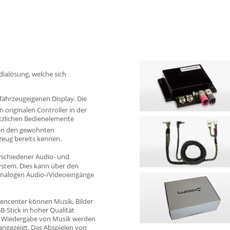
ialösung, welche sich
 fahrzeugeigenen Display. Die
 originalen Controller in der
ätzlichen Bedienelemente
en den gewohnten
zeug bereits kennen.
rschiedener Audio- und
ystem. Dies kann über den
n analogen Audio-/Videoeingänge
iencenter können Musik, Bilder
-Stick in hoher Qualität
der Wiedergabe von Musik werden
angezeigt. Das Abspielen von