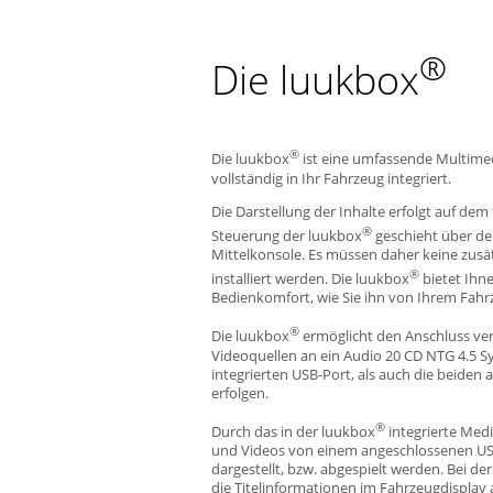
®
Die luukbox
®
Die luukbox
ist eine umfassende Multimed
vollständig in Ihr Fahrzeug integriert.
Die Darstellung der Inhalte erfolgt auf dem
®
Steuerung der luukbox
geschieht über den
Mittelkonsole. Es müssen daher keine zus
®
installiert werden. Die luukbox
bietet Ihn
Bedienkomfort, wie Sie ihn von Ihrem Fahr
®
Die luukbox
ermöglicht den Anschluss ve
Videoquellen an ein Audio 20 CD NTG 4.5 S
integrierten USB-Port, als auch die beide
erfolgen.
®
Durch das in der luukbox
integrierte Med
und Videos von einem angeschlossenen USB
dargestellt, bzw. abgespielt werden. Bei 
die Titelinformationen im Fahrzeugdisplay 