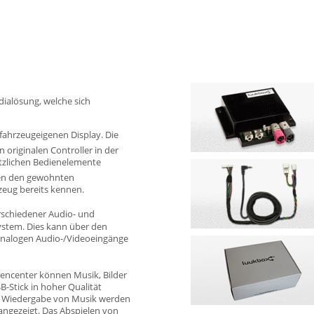
ialösung, welche sich
 fahrzeugeigenen Display. Die
 originalen Controller in der
ätzlichen Bedienelemente
en den gewohnten
zeug bereits kennen.
rschiedener Audio- und
ystem. Dies kann über den
n analogen Audio-/Videoeingänge
iencenter können Musik, Bilder
-Stick in hoher Qualität
der Wiedergabe von Musik werden
angezeigt. Das Abspielen von