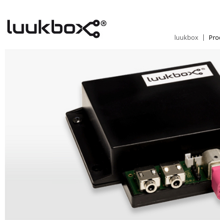
luukbox
Pro