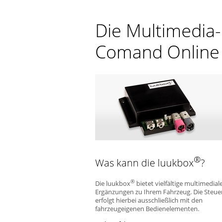
Die Multimedia
Comand Online 
®
Was kann die luukbox
?
®
Die luukbox
bietet vielfältige multimedial
Ergänzungen zu Ihrem Fahrzeug. Die Steu
erfolgt hierbei ausschließlich mit den
fahrzeugeigenen Bedienelementen.