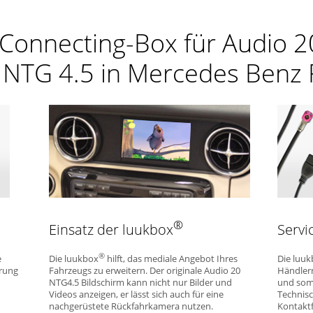
-Connecting-Box für Audio 
NTG 4.5 in Mercedes Benz
®
Einsatz der luukbox
Servi
®
e
Die luukbox
hilft, das mediale Angebot Ihres
Die luu
erung
Fahrzeugs zu erweitern. Der originale Audio 20
Händlern
NTG4.5 Bildschirm kann nicht nur Bilder und
und som
Videos anzeigen, er lässt sich auch für eine
Technisc
nachgerüstete Rückfahrkamera nutzen.
Kontaktf