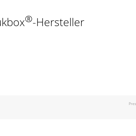
®
ukbox
-Hersteller
Pre