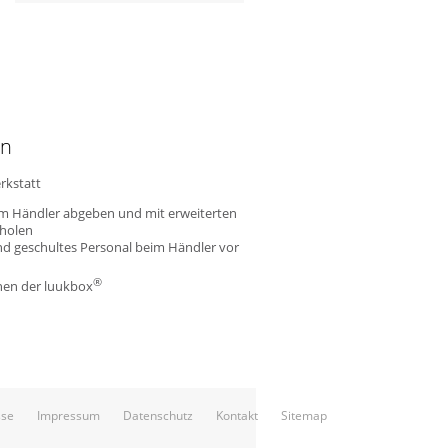
nn
rkstatt
m Händler abgeben und mit erweiterten
holen
nd geschultes Personal beim Händler vor
®
nen der luukbox
sse
Impressum
Datenschutz
Kontakt
Sitemap