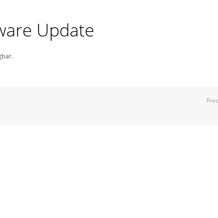
ware Update
gbar.
Pre