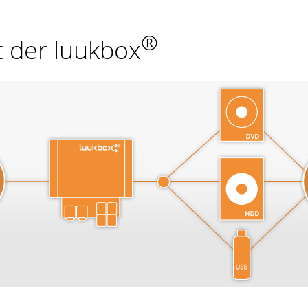
®
t der luukbox