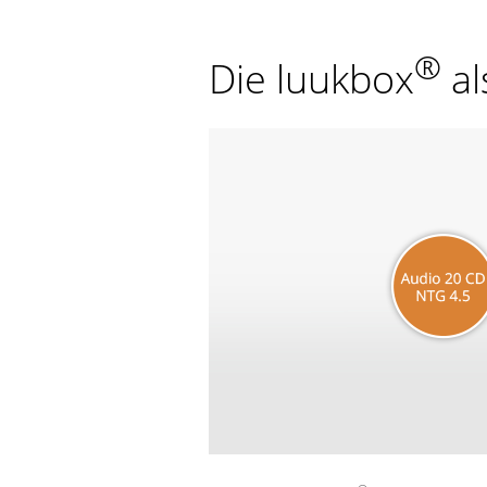
®
Die luukbox
al