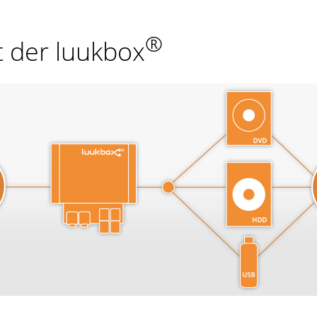
®
t der luukbox